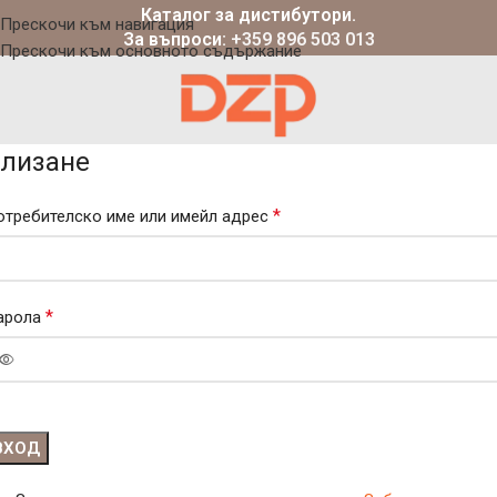
Каталог за дистибутори.
Прескочи към навигация
За въпроси:
+359 896 503 013
Прескочи към основното съдържание
лизане
*
отребителско име или имейл адрес
*
арола
ВХОД