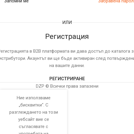
Запомни ме
Забравена парол
ИЛИ
Регистрация
Регистрацията в B2B платформата ви дава достъп до каталога з
истрибутори. Акаунтът ви ще бъде активиран след потвържден
на вашите данни.
РЕГИСТРИРАНЕ
DZP © Всички права запазени
Ние използваме
„бисквитки“. С
разглеждането на този
уебсайт вие се
съгласявате с
употребата на