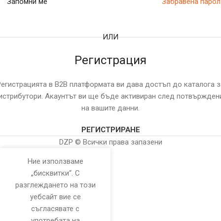
Запомни ме
Забравена парол
ИЛИ
Регистрация
Регистрацията в B2B платформата ви дава достъп до каталога з
истрибутори. Акаунтът ви ще бъде активиран след потвържден
на вашите данни.
РЕГИСТРИРАНЕ
DZP © Всички права запазени
Ние използваме
„бисквитки“. С
разглеждането на този
уебсайт вие се
съгласявате с
употребата на