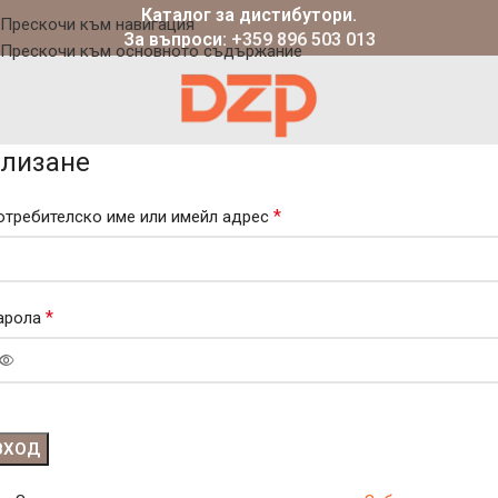
Каталог за дистибутори.
Прескочи към навигация
За въпроси:
+359 896 503 013
Прескочи към основното съдържание
лизане
*
отребителско име или имейл адрес
*
арола
ВХОД